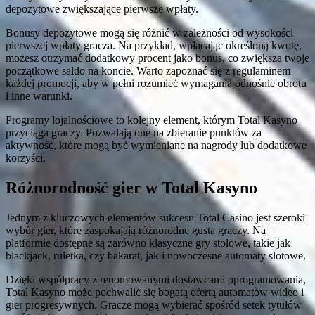
depozytowe zwiększające pierwsze wpłaty.
Bonusy depozytowe mogą się różnić w zależności od wysokości
pierwszej wpłaty gracza. Na przykład, wpłacając określoną kwotę,
możesz otrzymać dodatkowy procent jako bonus, co zwiększa twoje
początkowe saldo na koncie. Warto zapoznać się z regulaminem
każdej promocji, aby w pełni rozumieć wymagania odnośnie obrotu
i inne warunki.
Programy lojalnościowe to kolejny element, którym Total Kasyno
przyciąga graczy. Pozwalają one na zbieranie punktów za
aktywność, które mogą być wymieniane na nagrody lub dodatkowe
korzyści.
Różnorodność gier w Total Kasyno
Jednym z kluczowych elementów sukcesu Total Casino jest szeroki
wybór gier, które zaspokajają różnorodne gusta graczy. Na
platformie dostępne są zarówno klasyczne gry stołowe, takie jak
blackjack, ruletka, czy bakarat, jak i nowoczesne automaty slotowe.
Dzięki współpracy z renomowanymi dostawcami oprogramowania,
Total Kasyno może pochwalić się bogatą ofertą automatów wideo i
gier progresywnych. Gracze mogą wybierać spośród setek tytułów