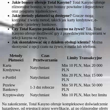
Jakie bonusy oferuje Total Kasyno?
Total Kasyno oferuje
różnorodne bonusy, w tym bonusy powitalne i depozytowe
oraz programy lojalnościowe.
Jakie metody płatności są dostępne?
Gracze mogą
korzystać z wielu metod, takich jak karty kredytowe, e-
portfele i przelewy bankowe.
Czy Total Kasyno posiada kasyno na żywo?
Tak, Total
Kasyno oferuje możliwość gry z prawdziwymi krupierami w
sekcji kasyna na żywo.
Jak skontaktować się z działem obsługi klienta?
Można
skorzystać z opcji czatu na żywo, e-maila lub telefonu.
Metody
Czas
Limity Transakcyjne
Płatności
Przetwarzania
Karta
Min 10 PLN, Max 20 000
Natychmiast
Kredytowa
PLN
Min 20 PLN, Max 15 000
e-Portfel
Natychmiast
PLN
Przelew
Min 50 PLN, Max 50 000
1-3 dni robocze
Bankowy
PLN
Kryptowaluty
Natychmiast
Min 10 PLN, Max bez limitu
Na zakończenie, Total Kasyno oferuje kompleksowe doświadczenie
hazardowe, od rejestracji przez weryfikację, aż po różnorodne oferty