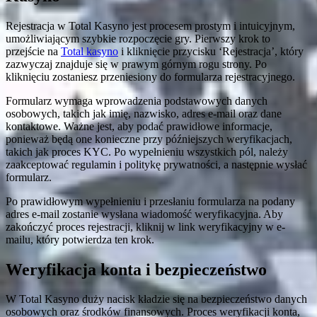
Rejestracja w Total Kasyno jest procesem prostym i intuicyjnym,
umożliwiającym szybkie rozpoczęcie gry. Pierwszy krok to
przejście na
Total kasyno
i kliknięcie przycisku ‘Rejestracja’, który
zazwyczaj znajduje się w prawym górnym rogu strony. Po
kliknięciu zostaniesz przeniesiony do formularza rejestracyjnego.
Formularz wymaga wprowadzenia podstawowych danych
osobowych, takich jak imię, nazwisko, adres e-mail oraz dane
kontaktowe. Ważne jest, aby podać prawidłowe informacje,
ponieważ będą one konieczne przy późniejszych weryfikacjach,
takich jak proces KYC. Po wypełnieniu wszystkich pól, należy
zaakceptować regulamin i politykę prywatności, a następnie wysłać
formularz.
Po prawidłowym wypełnieniu i przesłaniu formularza na podany
adres e-mail zostanie wysłana wiadomość weryfikacyjna. Aby
zakończyć proces rejestracji, kliknij w link weryfikacyjny w e-
mailu, który potwierdza ten krok.
Weryfikacja konta i bezpieczeństwo
W Total Kasyno duży nacisk kładzie się na bezpieczeństwo danych
osobowych oraz środków finansowych. Proces weryfikacji konta,