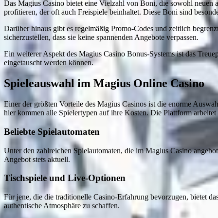
Das Magius Casino bietet eine Vielzahl von Boni, die sowohl neuen
profitieren, der oft auch Freispiele beinhaltet. Diese Boni sind besond
Darüber hinaus gibt es regelmäßig Promo-Codes und zeitlich begrenzte
sicherzustellen, dass sie keine spannenden Angebote verpassen.
Ein weiterer Aspekt des Magius Casino Bonus-Systems ist das Treue
eingetauscht werden können.
Spieleauswahl im Magius Online Casino
Einer der größten Vorteile des Magius Casinos ist die enorme Auswah
hier kommen alle Spielertypen auf ihre Kosten. Die Plattform arbeite
Beliebte Spielautomaten
Unter den zahlreichen Spielautomaten, die im Magius Casino angebot
Angebot stets aktuell.
Tischspiele und Live-Optionen
Für jene, die die traditionelle Casino-Erfahrung bevorzugen, bietet d
authentische Atmosphäre zu schaffen.