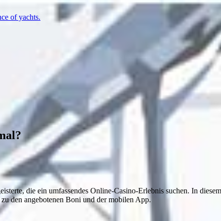
mal?
geisterte, die ein umfassendes Online-Casino-Erlebnis suchen. In dies
in zu den angebotenen Boni und der mobilen App.