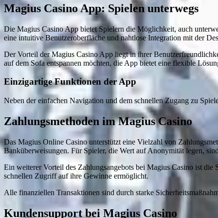
Magius Casino App: Spielen unterwegs
Die Magius Casino App bietet Spielern die Möglichkeit, auch unterwe
eine intuitive Benutzeroberfläche und nahtlose Integration mit der De
Der Vorteil der Magius Casino App liegt in ihrer Benutzerfreundlichk
auf dem Sofa entspannen möchten, die App bietet eine flexible Lösung
Einzigartige Funktionen der App
Neben der einfachen Navigation und dem schnellen Zugang zu Spielen 
Zahlungsmethoden im Magius Casino
Das Magius Online Casino unterstützt eine Vielzahl von Zahlungsmet
Banküberweisungen. Für Spieler, die Wert auf Anonymität legen, sin
Ein weiterer Vorteil des Zahlungsangebots bei Magius Casino ist die 
schnellen Zugriff auf ihre Gewinne ermöglicht.
Alle finanziellen Transaktionen sind durch starke Sicherheitsmaßnahme
Kundensupport bei Magius Casino