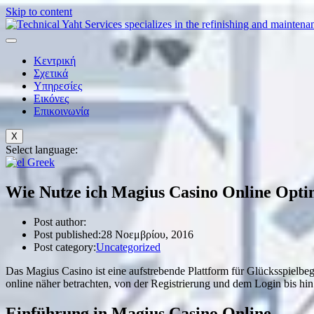
Skip to content
Κεντρική
Σχετικά
Υπηρεσίες
Εικόνες
Επικοινωνία
X
Select language:
Greek
Wie Nutze ich Magius Casino Online Opti
Post author:
Post published:
28 Νοεμβρίου, 2016
Post category:
Uncategorized
Das Magius Casino ist eine aufstrebende Plattform für Glücksspielbe
online näher betrachten, von der Registrierung und dem Login bis h
Einführung in Magius Casino Online