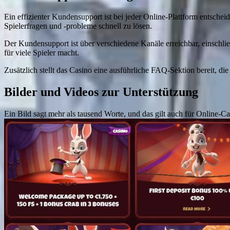
Ein effizienter Kundensupport ist bei jeder Online-Plattform entsch
Spielerfragen und -probleme schnell zu lösen.
Der Kundensupport ist über verschiedene Kanäle erreichbar, einschlie
für viele Spieler macht.
Zusätzlich stellt das Casino eine ausführliche FAQ-Sektion bereit, die
Bilder und Videos zur Unterstützung
Ein Bild sagt mehr als tausend Worte, und das gilt auch für Online-Cas