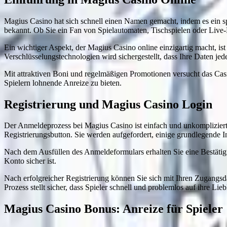
Magius Casino hat sich schnell einen Namen gemacht, indem es ein span
bekannt. Ob Sie ein Fan von Spielautomaten, Tischspielen oder Live-
Ein wichtiger Aspekt, der Magius Casino online einzigartig macht, 
Verschlüsselungstechnologien wird sichergestellt, dass Ihre Daten jede
Mit attraktiven Boni und regelmäßigen Promotionen versucht das Casin
Spielern lohnende Anreize zu bieten.
Registrierung und Magius Casino Login
Der Anmeldeprozess bei Magius Casino ist einfach und unkompliziert,
Registrierungsbutton. Sie werden aufgefordert, einige grundlegende
Nach dem Ausfüllen des Anmeldeformulars erhalten Sie eine Bestätigun
Konto sicher ist.
Nach erfolgreicher Registrierung können Sie sich mit Ihren Zugangsda
Prozess stellt sicher, dass Spieler schnell und problemlos auf ihre Lie
Magius Casino Bonus: Anreize für Spieler