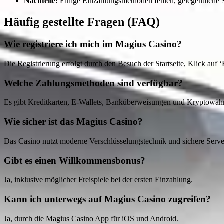
Nachteile:
Einige Einzahlungsmethoden fehlen, gelegentliche S
Häufig gestellte Fragen (FAQ)
Wie registriere ich mich im Magius Casino?
Die Registrierung erfolgt durch den Besuch der Startseite, Klick auf 
Welche Zahlungsmethoden sind verfügbar?
Es gibt Kreditkarten, E-Wallets, Banküberweisungen und Kryptowäh
Wie sicher ist das Magius Casino?
Das Casino nutzt moderne Verschlüsselungstechnik und sichere Serve
Gibt es einen Willkommensbonus?
Ja, inklusive möglicher Freispiele bei der ersten Einzahlung.
Kann ich unterwegs auf Magius Casino zugreifen?
Ja, durch die Magius Casino App für iOS und Android.