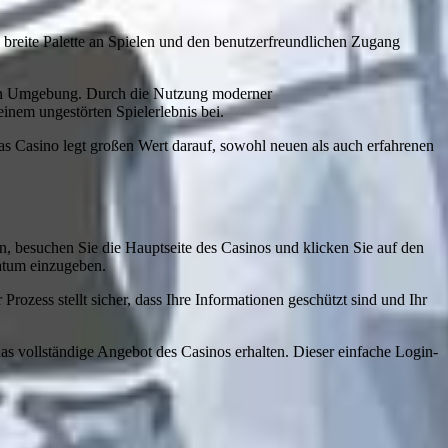
re breite Palette an Spielen und den benutzerfreundlichen Zugang
eren Umgebung. Durch die Nutzung moderner
einem ungestörten Spielerlebnis bei.
Das Casino legt großen Wert darauf, sowohl neuen als auch erfahrenen
n, besuchen Sie die Hauptseite des Casinos und klicken Sie auf den
atum einzugeben.
ozess stellt sicher, dass Ihre Informationen geschützt sind und Ihr
as vollständige Angebot des Casinos erhalten. Dieser einfache Login-