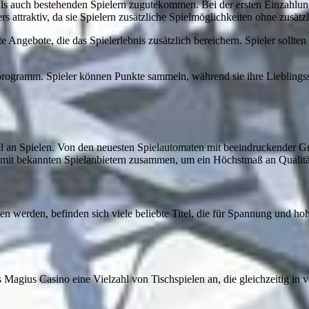
 als auch bestehenden Spielern zugutekommen. Bei der ersten Einzahl
ers attraktiv, da sie Spielern zusätzliche Spielmöglichkeiten ohne zusätz
 Angebote, die das Spielerlebnis zusätzlich bereichern. Spieler sollte
programm. Spieler können Punkte sammeln, während sie ihre Lieblingss
l an Spielen. Von den neuesten Spielautomaten mit beeindruckender Gra
t mit bekannten Spielanbietern zusammen, um ein Höchstmaß an Qualität
en werden, befinden sich viele beliebte Titel, die für Spannung und 
as Magius Casino eine Vielzahl von Tischspielen an, die gleichzeitig i