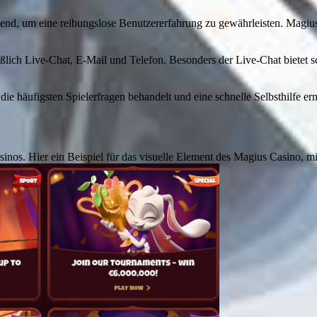
eidend, um eine reibungslose Benutzererfahrung zu gewährleisten. Mag
ßlich Live-Chat, E-Mail und Telefon. Besonders der Live-Chat bietet s
 die häufigsten Spielerfragen behandelt und eine schnelle Selbsthilfe er
inos. Hier ein Beispiel für das visuelle Element des Magius Casino, mit