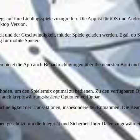
gs auf ihre Lieblingsspiele zuzugreifen. Die App ist für iOS und Andro
sktop-Version.
eit und der Geschwindigkeit, mit der Spiele geladen werden. Egal, ob S
 für mobile Spieler.
bietet die App auch Benachrichtigungen über die neuesten Boni und Pr
hoden, um den Spielermix optimal zu bedienen. Zu den verfügbaren Opt
d auch kryptowährungsbasierte Optionen verfügbar.
Schnelligkeit der Transaktionen, insbesondere bei Entnahmen. Die Bearb
n geschützt, um die Integrität und Sicherheit Ihrer Daten zu gewährlei