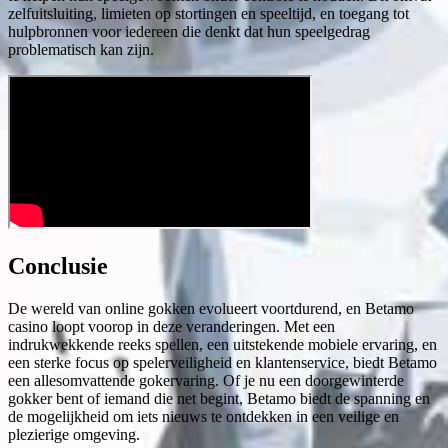
zelfuitsluiting, limieten op stortingen en speeltijd, en toegang tot
hulpbronnen voor iedereen die denkt dat hun speelgedrag
problematisch kan zijn.
Conclusie
De wereld van online gokken evolueert voortdurend, en Betamo
casino loopt voorop in deze veranderingen. Met een
indrukwekkende reeks spellen, een uitstekende mobiele ervaring, en
een sterke focus op spelerveiligheid en klantenservice, biedt Betamo
een allesomvattende gokervaring. Of je nu een doorgewinterde
gokker bent of iemand die net begint, Betamo biedt de spanning en
de mogelijkheid om iets nieuws te ontdekken in een veilige en
plezierige omgeving.