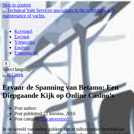
Skip to content
Κεντρική
Σχετικά
Υπηρεσίες
Εικόνες
Επικοινωνία
X
Select language:
Greek
Ervaar de Spanning van Betamo: Een
Diepgaande Kijk op Online Casino’s
Post author:
Post published:
22 Ιουνίου, 2016
Post category:
Uncategorized
In de wereld van online gokken zijn er talloze opties beschikbaar